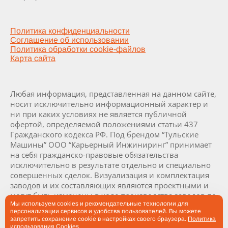
Политика конфиденциальности
Соглашение об использовании
Политика обработки cookie-файлов
Карта сайта
Любая информация, представленная на данном сайте,
носит исключительно информационный характер и
ни при каких условиях не является публичной
офертой, определяемой положениями статьи 437
Гражданского кодекса РФ. Под брендом “Тульские
Машины” ООО “Карьерный Инжиниринг” принимает
на себя гражданско-правовые обязательства
исключительно в результате отдельно и специально
совершенных сделок. Визуализация и комплектация
заводов и их составляющих являются проектными и
могут быть изменены в ходе производства заводов по
Мы используем cookies и рекомендательные технологии для
согласованию с заказчиком.
персонализации сервисов и удобства пользователей. Вы можете
запретить сохранение cookie в настройках своего браузера.
Политика
использования Cookies