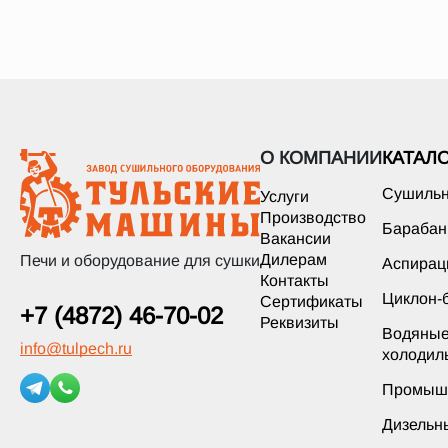
О КОМПАНИИ
КАТАЛ
Сушильн
Услуги
Производство
Барабан
Вакансии
Дилерам
Печи и оборудование для сушки
Аспирац
Контакты
Циклон-
Сертификаты
+7 (4872) 46-70-02
Реквизиты
Водяные
info
@
tulpech.ru
холодил
Промышл
Дизельн