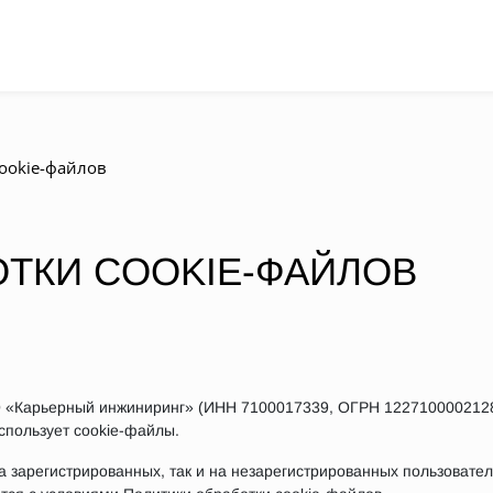
ookie-файлов
ОТКИ COOKIE-ФАЙЛОВ
 «Карьерный инжиниринг» (ИНН 7100017339, ОГРН 1227100002128),
использует cookie-файлы.
а зарегистрированных, так и на незарегистрированных пользовате