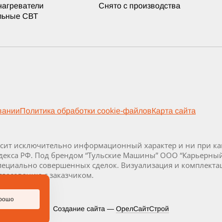
нагреватели
Снято с производства
льные СВТ
вании
Политика обработки cookie-файлов
Карта сайта
осит исключительно информационный характер и ни при как
декса РФ. Под брендом “Тульские Машины” ООО “Карьерны
специально совершенных сделок. Визуализация и комплекта
гласованию с заказчиком.
рошо
Создание сайта —
ОрелСайтСтрой