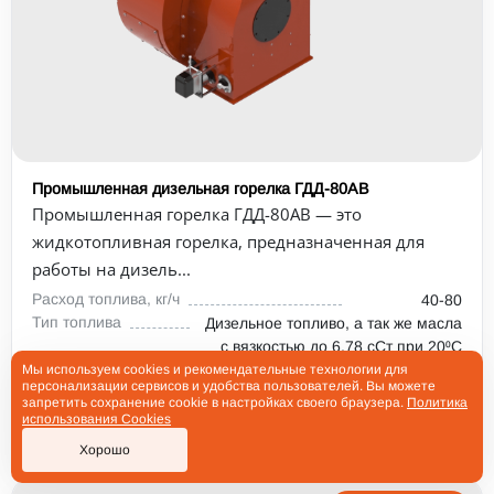
Промышленная дизельная горелка ГДД-80АВ
Промышленная горелка ГДД-80АВ — это
жидкотопливная горелка, предназначенная для
работы на дизель...
Расход топлива, кг/ч
40-80
Тип топлива
Дизельное топливо, а так же масла
с вязкостью до 6,78 сСт при 20⁰С
Мощность электродвигателя,
1,1
Мы используем cookies и рекомендательные технологии для
персонализации сервисов и удобства пользователей. Вы можете
кВт
запретить сохранение cookie в настройках своего браузера.
Политика
использования Cookies
ОТ 248 000 РУБ.
Хорошо