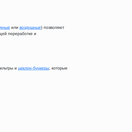
дяные
или
воздушные
) позволяют
щей переработке и
фильтры и
циклон-бункеры
, которые