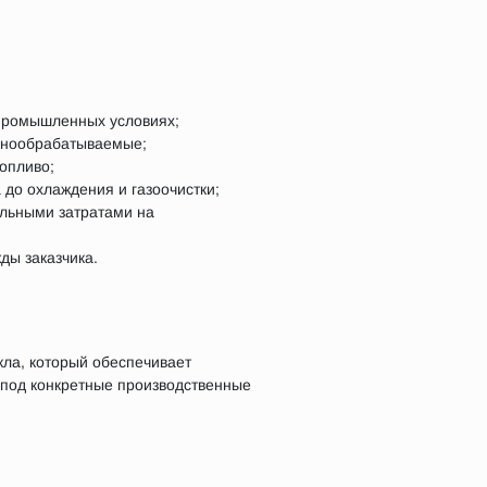
 промышленных условиях;
днообрабатываемые;
опливо;
 до охлаждения и газоочистки;
альными затратами на
ды заказчика.
кла, который обеспечивает
 под конкретные производственные