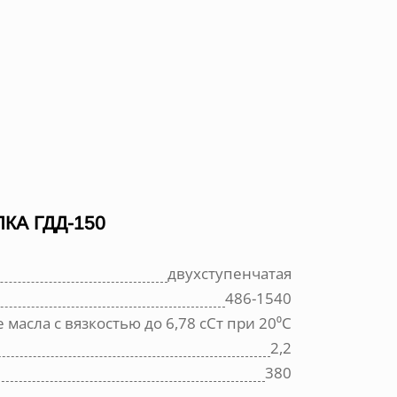
А ГДД-150
двухступенчатая
486-1540
 масла с вязкостью до 6,78 сСт при 20⁰С
2,2
380