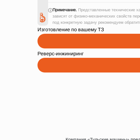
Примечание.
Представленные технические ха
ⓘ
зависят от физико-механических свойств пер
под конкретную задачу рекомендуем обратит
Изготовление по вашему ТЗ
Реверс-инжиниринг
Компания «Тульские машины» предл