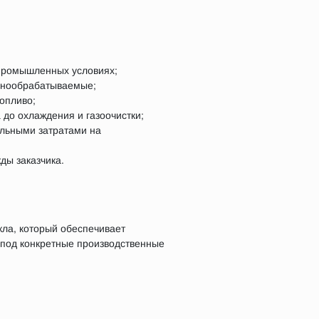
 промышленных условиях;
днообрабатываемые;
опливо;
 до охлаждения и газоочистки;
альными затратами на
ды заказчика.
кла, который обеспечивает
 под конкретные производственные