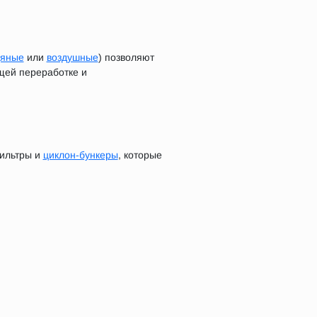
дяные
или
воздушные
) позволяют
щей переработке и
фильтры и
циклон-бункеры
, которые