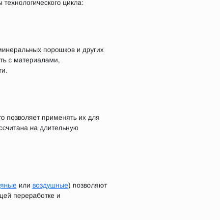
 технологического цикла:
 минеральных порошков и других
ать с материалами,
и.
о позволяет применять их для
ассчитана на длительную
дяные
или
воздушные
) позволяют
щей переработке и