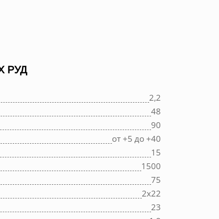
Х РУД
2,2
48
90
от +5 до +40
15
1500
75
2х22
23