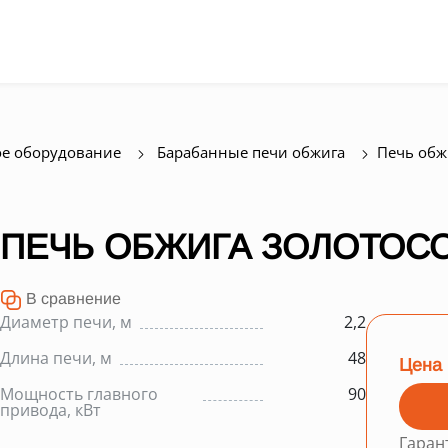
е оборудование
Барабанные печи обжига
Печь обж
ПЕЧЬ ОБЖИГА ЗОЛОТОС
В сравнение
Диаметр печи, м
2,2
Длина печи, м
48
Цена 
Мощность главного
90
привода, кВт
Гаран