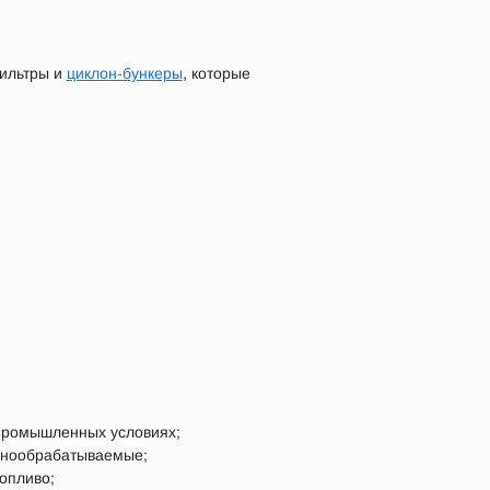
фильтры и
циклон-бункеры
, которые
 промышленных условиях;
днообрабатываемые;
опливо;