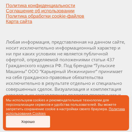
Политика конфиденциальности
Соглашение об использовании
Политика обработки cookie-файлов
Карта сайта
Любая информация, представленная на данном сайте,
носит исключительно информационный характер и
ни при каких условиях не является публичной
офертой, определяемой положениями статьи 437
Гражданского кодекса РФ. Под брендом “Тульские
Машины” ООО “Карьерный Инжиниринг” принимает
на себя гражданско-правовые обязательства
исключительно в результате отдельно и специально
совершенных сделок. Визуализация и комплектация
заводов и их составляющих являются проектными и
могут быть изменены в ходе производства заводов по
Мы используем cookies и рекомендательные технологии для
персонализации сервисов и удобства пользователей. Вы можете
согласованию с заказчиком.
запретить сохранение cookie в настройках своего браузера.
Политика
использования Cookies
Создание сайта —
ОрелСайтСтрой
Хорошо