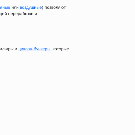
дяные
или
воздушные
) позволяют
щей переработке и
фильтры и
циклон-бункеры
, которые