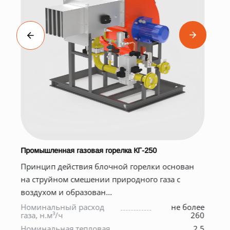
Промышленная газовая горелка КГ-250
Б
Принцип действия блочной горелки основан
О
на струйном смешении природного газа с
б
воздухом и образован...
В
Номинальный расход
не более
газа, н.м³/ч
260
М
к
Номинальная тепловая
2.5