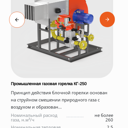
Промышленная газовая горелка КГ-250
Б
Принцип действия блочной горелки основан
О
на струйном смешении природного газа с
б
воздухом и образован...
В
Номинальный расход
не более
газа, н.м³/ч
260
М
к
Номинальная тепловая
2.5